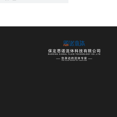
蠕动泵灌装系统
常规型
中流量
大流量
蠕动泵OEM产品
微流量OEM蠕动泵
小流量OEM蠕动泵
中流量OEM蠕动泵
大流量OEM蠕动泵
注射泵系列
实验室注射泵
工业注射泵